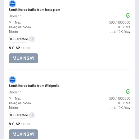
South Korea traffic from Instagram
Bảo hành
Min Max
500
/
1000000
Thời gian bắt đầu
0-12 hrs
Tốc độ
up to 10K / day
️🛡️
Guarantee
+1
$ 0.62
/ 1000
MUA NGAY
South Korea traffic from Wikipedia
Bảo hành
Min Max
500
/
1000000
Thời gian bắt đầu
0-12 hrs
Tốc độ
up to 10K / day
️🛡️
Guarantee
+1
$ 0.62
/ 1000
MUA NGAY