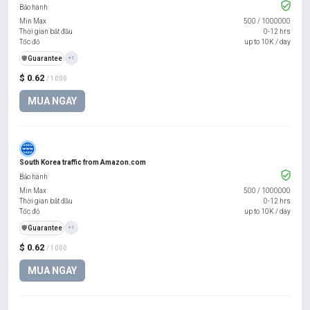
Bảo hành
Min Max
500
/
1000000
Thời gian bắt đầu
0-12 hrs
Tốc độ
up to 10K / day
️🛡️
Guarantee
+1
$ 0.62
/ 1000
MUA NGAY
South Korea traffic from Amazon.com
Bảo hành
Min Max
500
/
1000000
Thời gian bắt đầu
0-12 hrs
Tốc độ
up to 10K / day
️🛡️
Guarantee
+1
$ 0.62
/ 1000
MUA NGAY