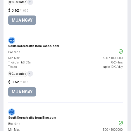
️🛡️
Guarantee
+1
$ 0.62
/ 1000
MUA NGAY
South Korea traffic from Yahoo.com
Bảo hành
Min Max
500
/
1000000
Thời gian bắt đầu
0-24 hrs
Tốc độ
up to 10K / day
️🛡️
Guarantee
+1
$ 0.62
/ 1000
MUA NGAY
South Korea traffic from Bing.com
Bảo hành
Min Max
500
/
1000000