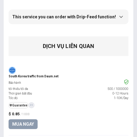
This service you can order with Drip-Feed function!
DỊCH VỤ LIÊN QUAN
South Korea traffic from Daum.net
Bảo hành
tối thiểu tối đa
500
/
1000000
Thời gian bắt đầu
0-12 Hours
Tốc độ
1-10K/Day
️🛡️
Guarantee
+1
$ 0.85
/ 1000
MUA NGAY