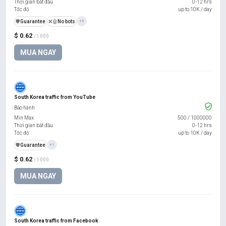
Thời gian bắt đầu
0-12 hrs
Tốc độ
up to 10K / day
️🛡️
Guarantee
❌🤖
No bots
+5
$ 0.62
/ 1000
MUA NGAY
South Korea traffic from YouTube
Bảo hành
Min Max
500
/
1000000
Thời gian bắt đầu
0-12 hrs
Tốc độ
up to 10K / day
️🛡️
Guarantee
+1
$ 0.62
/ 1000
MUA NGAY
South Korea traffic from Facebook