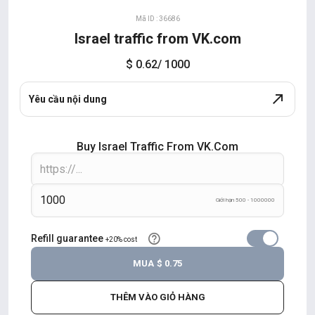
Mã ID : 36686
Israel traffic from VK.com
$ 0.62
/ 1000
Yêu cầu nội dung
Buy Israel Traffic From VK.com
Giới hạn 500 - 1000000
Refill guarantee
+20% cost
MUA
$ 0.75
THÊM VÀO GIỎ HÀNG