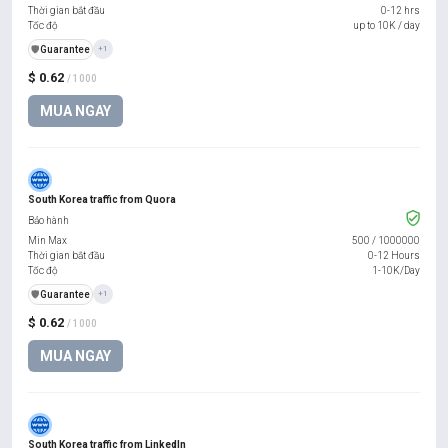
Thời gian bắt đầu
0-12 hrs
Tốc độ
up to 10K / day
️🛡️
Guarantee
+1
$ 0.62
/ 1000
MUA NGAY
South Korea traffic from Quora
Bảo hành
Min Max
500
/
1000000
Thời gian bắt đầu
0-12 Hours
Tốc độ
1-10K/Day
️🛡️
Guarantee
+1
$ 0.62
/ 1000
MUA NGAY
South Korea traffic from LinkedIn