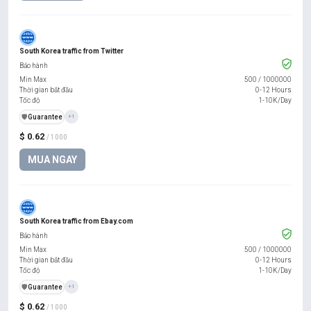
South Korea traffic from Twitter
Bảo hành
Min Max
500
/
1000000
Thời gian bắt đầu
0-12 Hours
Tốc độ
1-10K/Day
️🛡️
Guarantee
+1
$ 0.62
/ 1000
MUA NGAY
South Korea traffic from Ebay.com
Bảo hành
Min Max
500
/
1000000
Thời gian bắt đầu
0-12 Hours
Tốc độ
1-10K/Day
️🛡️
Guarantee
+1
$ 0.62
/ 1000