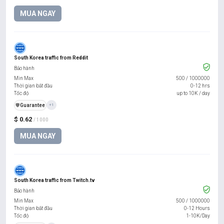
MUA NGAY
South Korea traffic from Reddit
Bảo hành
Min Max
500
/
1000000
Thời gian bắt đầu
0-12 hrs
Tốc độ
up to 10K / day
️🛡️
Guarantee
+1
$ 0.62
/ 1000
MUA NGAY
South Korea traffic from Twitch.tv
Bảo hành
Min Max
500
/
1000000
Thời gian bắt đầu
0-12 Hours
Tốc độ
1-10K/Day