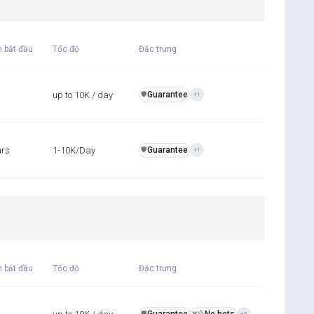
n bắt đầu
Tốc độ
Đặc trưng
up to 10K / day
Guarantee
️🛡️
+1
urs
1-10K/Day
Guarantee
️🛡️
+1
n bắt đầu
Tốc độ
Đặc trưng
️🛡️
❌🤖
+5