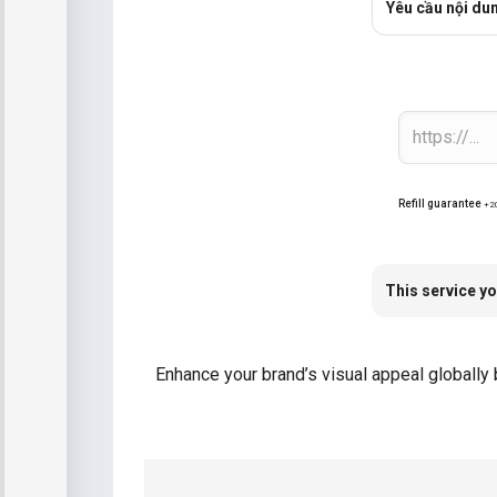
Yêu cầu nội du
Refill guarantee
+2
This service yo
Enhance your brand’s visual appeal globally 