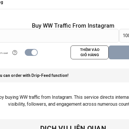
ng
Buy WW Traffic From Instagram
THÊM VÀO
0% cost
GIỎ HÀNG
u can order with Drip-Feed function!
by buying WW traffic from Instagram. This service directs internat
visibility, followers, and engagement across numerous count
DỊCH VỤ LIÊN QUAN