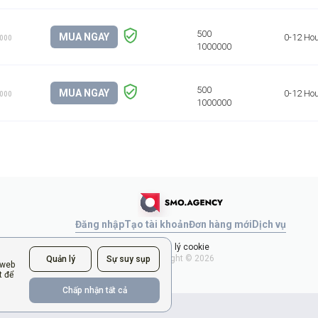
MUA NGAY
0-12 Ho
1000
MUA NGAY
0-12 Ho
1000
Đăng nhập
Tạo tài khoản
Đơn hàng mới
Dịch vụ
Quản lý cookie
Copyright © 2026
Quản lý
Sự suy sụp
 web
t để
Chấp nhận tất cả