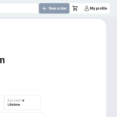
New order
My profile
am
Bảo hành
️🛡️
Lifetime