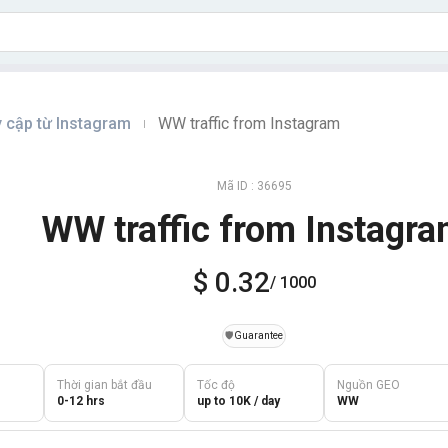
y cập từ Instagram
WW traffic from Instagram
|
Mã ID : 36695
WW traffic from Instagr
$ 0.32
/ 1000
️🛡️
Guarantee
Thời gian bắt đầu
Tốc độ
Nguồn GEO
0-12 hrs
up to 10K / day
WW