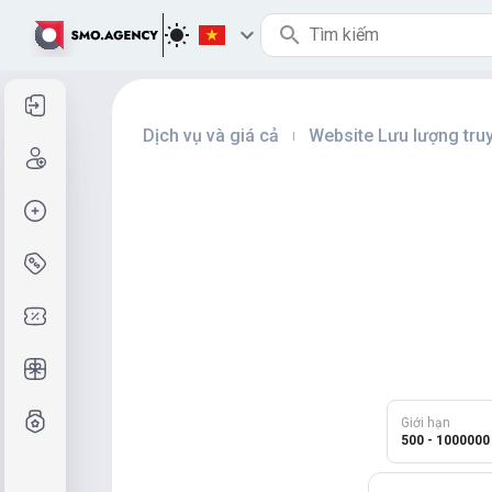
Đăng nhập
Dịch vụ và giá cả
Website Lưu lượng tru
|
Đăng ký
Tạo đơn hàng
Dịch vụ & Giá cả
Mã giảm giá
Quà tặng miễn phí
Hệ thống lớp
Giới hạn
500 - 1000000