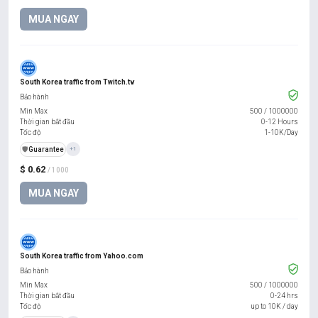
MUA NGAY
South Korea traffic from Twitch.tv
Bảo hành
Min Max
500
/
1000000
Thời gian bắt đầu
0-12 Hours
Tốc độ
1-10K/Day
️🛡️
Guarantee
+1
$ 0.62
/ 1000
MUA NGAY
South Korea traffic from Yahoo.com
Bảo hành
Min Max
500
/
1000000
Thời gian bắt đầu
0-24 hrs
Tốc độ
up to 10K / day