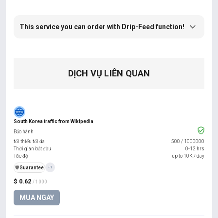
This service you can order with Drip-Feed function!
DỊCH VỤ LIÊN QUAN
South Korea traffic from Wikipedia
Bảo hành
tối thiểu tối đa
500
/
1000000
Thời gian bắt đầu
0-12 hrs
Tốc độ
up to 10K / day
️🛡️
Guarantee
+1
$ 0.62
/ 1000
MUA NGAY