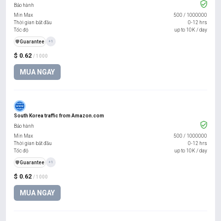
Bảo hành
Min Max
500
/
1000000
Thời gian bắt đầu
0-12 hrs
Tốc độ
up to 10K / day
️🛡️
Guarantee
+1
$ 0.62
/ 1000
MUA NGAY
South Korea traffic from Amazon.com
Bảo hành
Min Max
500
/
1000000
Thời gian bắt đầu
0-12 hrs
Tốc độ
up to 10K / day
️🛡️
Guarantee
+1
$ 0.62
/ 1000
MUA NGAY