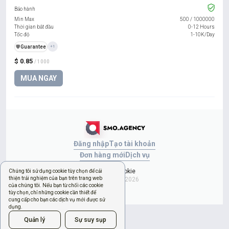
Bảo hành
Min Max
500
/
1000000
Thời gian bắt đầu
0-12 Hours
Tốc độ
1-10K/Day
️🛡️
Guarantee
+1
$ 0.85
/ 1000
MUA NGAY
Đăng nhập
Tạo tài khoản
Đơn hàng mới
Dịch vụ
Quản lý cookie
Chúng tôi sử dụng cookie tùy chọn để cải
thiện trải nghiệm của bạn trên trang web
Copyright © 2026
của chúng tôi. Nếu bạn từ chối các cookie
tùy chọn, chỉ những cookie cần thiết để
cung cấp cho bạn các dịch vụ mới được sử
dụng.
Quản lý
Sự suy sụp