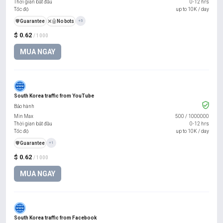
Thời gian bắt đầu
0-12 hrs
Tốc độ
up to 10K / day
️🛡️
Guarantee
❌🤖
No bots
+5
$ 0.62
/ 1000
MUA NGAY
South Korea traffic from YouTube
Bảo hành
Min Max
500
/
1000000
Thời gian bắt đầu
0-12 hrs
Tốc độ
up to 10K / day
️🛡️
Guarantee
+1
$ 0.62
/ 1000
MUA NGAY
South Korea traffic from Facebook