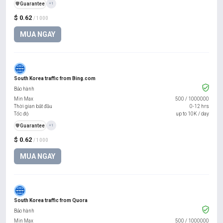
️🛡️
Guarantee
+1
$ 0.62
/ 1000
MUA NGAY
South Korea traffic from Bing.com
Bảo hành
Min Max
500
/
1000000
Thời gian bắt đầu
0-12 hrs
Tốc độ
up to 10K / day
️🛡️
Guarantee
+1
$ 0.62
/ 1000
MUA NGAY
South Korea traffic from Quora
Bảo hành
Min Max
500
/
1000000