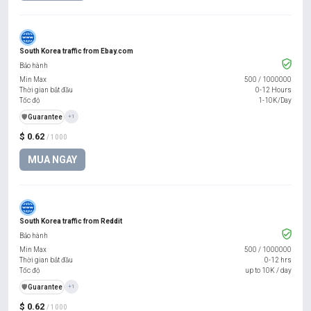
South Korea traffic from Ebay.com
Bảo hành
Min Max
500
/
1000000
Thời gian bắt đầu
0-12 Hours
Tốc độ
1-10K/Day
️🛡️
Guarantee
+1
$ 0.62
/ 1000
MUA NGAY
South Korea traffic from Reddit
Bảo hành
Min Max
500
/
1000000
Thời gian bắt đầu
0-12 hrs
Tốc độ
up to 10K / day
️🛡️
Guarantee
+1
$ 0.62
/ 1000