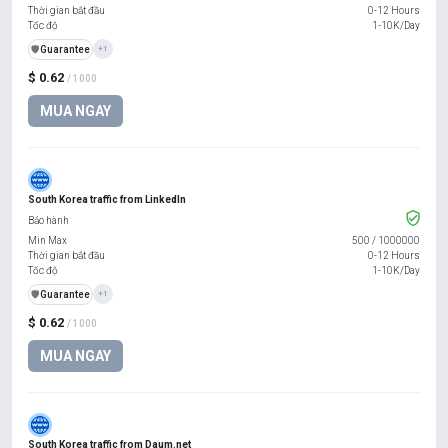
Thời gian bắt đầu
0-12 Hours
Tốc độ
1-10K/Day
️🛡️
Guarantee
+1
$ 0.62
/ 1000
MUA NGAY
South Korea traffic from LinkedIn
Bảo hành
Min Max
500
/
1000000
Thời gian bắt đầu
0-12 Hours
Tốc độ
1-10K/Day
️🛡️
Guarantee
+1
$ 0.62
/ 1000
MUA NGAY
South Korea traffic from Daum.net