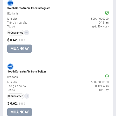
South Korea traffic from Instagram
Bảo hành
Min Max
500
/
1000000
Thời gian bắt đầu
0-12 hrs
Tốc độ
up to 10K / day
️🛡️
Guarantee
+1
$ 0.62
/ 1000
MUA NGAY
South Korea traffic from Twitter
Bảo hành
Min Max
500
/
1000000
Thời gian bắt đầu
0-12 Hours
Tốc độ
1-10K/Day
️🛡️
Guarantee
+1
$ 0.62
/ 1000
MUA NGAY