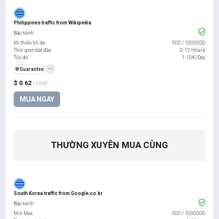
Philippines traffic from Wikipedia
Bảo hành
tối thiểu tối đa
500
/
1000000
Thời gian bắt đầu
0-12 Hours
Tốc độ
1-10K/Day
️🛡️
Guarantee
+1
$ 0.62
/ 1000
MUA NGAY
THƯỜNG XUYÊN MUA CÙNG
South Korea traffic from Google.co.kr
Bảo hành
Min Max
500
/
1000000