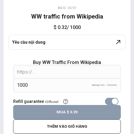
Mã ID : 36701
WW traffic from Wikipedia
$ 0.32
/ 1000
Yêu cầu nội dung
Buy WW Traffic From Wikipedia
Giới hạn 500 - 1000000
Refill guarantee
+20% cost
MUA
$ 0.39
THÊM VÀO GIỎ HÀNG