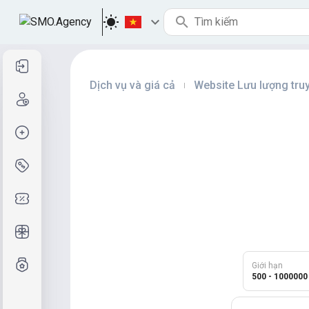
Đăng nhập
Dịch vụ và giá cả
Website Lưu lượng truy
|
Đăng ký
Tạo đơn hàng
Dịch vụ & Giá cả
Mã giảm giá
Quà tặng miễn phí
Hệ thống lớp
Giới hạn
500 - 1000000