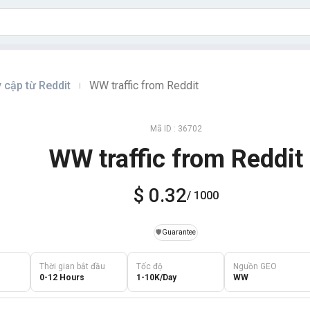
 cập từ Reddit
WW traffic from Reddit
|
Mã ID : 36702
WW traffic from Reddit
$ 0.32
/ 1000
️🛡️
Guarantee
Thời gian bắt đầu
Tốc độ
Nguồn GEO
0-12 Hours
1-10K/Day
WW