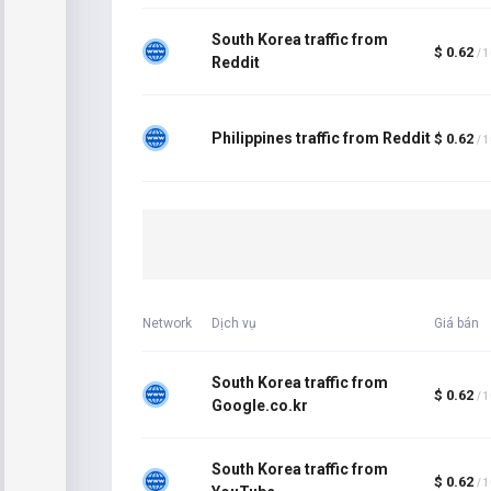
South Korea traffic from
$ 0.62
/ 
Reddit
Philippines traffic from Reddit
$ 0.62
/ 
Network
Dịch vụ
Giá bán
South Korea traffic from
$ 0.62
/ 
Google.co.kr
South Korea traffic from
$ 0.62
/ 