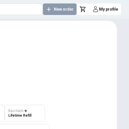
New order
My profile
Bảo hành
️🛡️
Lifetime Refill