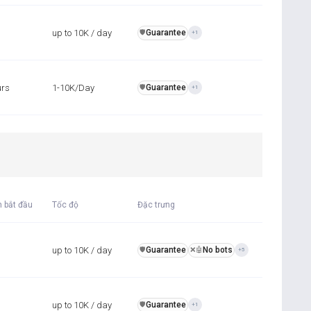
up to 10K / day
Guarantee
️🛡️
+1
urs
1-10K/Day
Guarantee
️🛡️
+1
n bắt đầu
Tốc độ
Đặc trưng
up to 10K / day
Guarantee
No bots
️🛡️
❌🤖
+5
up to 10K / day
Guarantee
️🛡️
+1