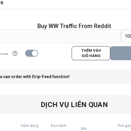
ng
Buy WW Traffic From Reddit
THÊM VÀO
0% cost
GIỎ HÀNG
u can order with Drip-Feed function!
DỊCH VỤ LIÊN QUAN
Hành động
Bảo hành
Thời gia
Min