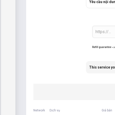
Yêu cầu nội du
Refill guarantee
+2
This service yo
Network
Dịch vụ
Giá bán