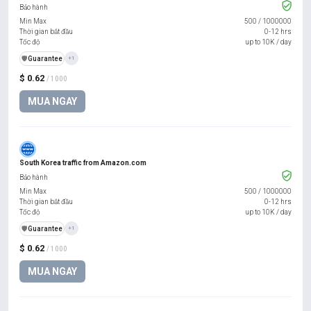
Bảo hành
Min Max
500
/
1000000
Thời gian bắt đầu
0-12 hrs
Tốc độ
up to 10K / day
️🛡️
Guarantee
+1
$ 0.62
/ 1000
MUA NGAY
South Korea traffic from Amazon.com
Bảo hành
Min Max
500
/
1000000
Thời gian bắt đầu
0-12 hrs
Tốc độ
up to 10K / day
️🛡️
Guarantee
+1
$ 0.62
/ 1000
MUA NGAY