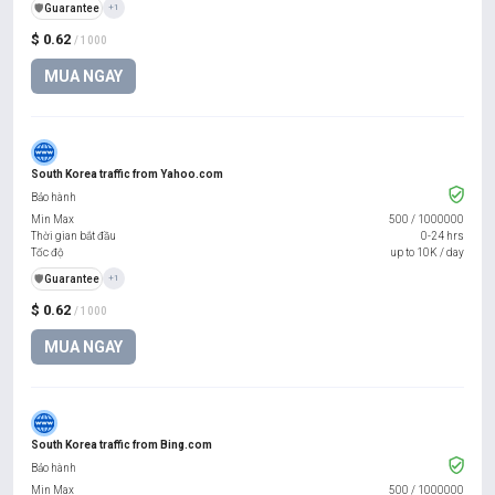
️🛡️
Guarantee
+1
$ 0.62
/ 1000
MUA NGAY
South Korea traffic from Yahoo.com
Bảo hành
Min Max
500
/
1000000
Thời gian bắt đầu
0-24 hrs
Tốc độ
up to 10K / day
️🛡️
Guarantee
+1
$ 0.62
/ 1000
MUA NGAY
South Korea traffic from Bing.com
Bảo hành
Min Max
500
/
1000000