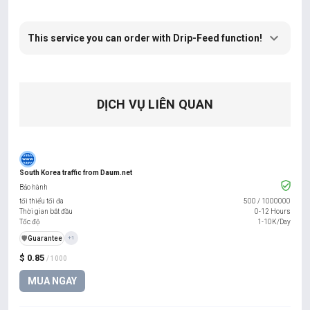
This service you can order with Drip-Feed function!
DỊCH VỤ LIÊN QUAN
South Korea traffic from Daum.net
Bảo hành
tối thiểu tối đa
500
/
1000000
Thời gian bắt đầu
0-12 Hours
Tốc độ
1-10K/Day
️🛡️
Guarantee
+1
$ 0.85
/ 1000
MUA NGAY