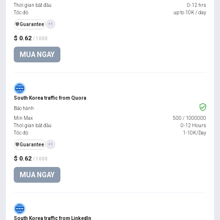
Thời gian bắt đầu
0-12 hrs
Tốc độ
up to 10K / day
️🛡️
Guarantee
+1
$ 0.62
/ 1000
MUA NGAY
South Korea traffic from Quora
Bảo hành
Min Max
500
/
1000000
Thời gian bắt đầu
0-12 Hours
Tốc độ
1-10K/Day
️🛡️
Guarantee
+1
$ 0.62
/ 1000
MUA NGAY
South Korea traffic from LinkedIn