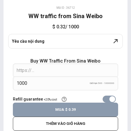
Mã ID : 36712
WW traffic from Sina Weibo
$ 0.32
/ 1000
Yêu cầu nội dung
Buy WW Traffic From Sina Weibo
Giới hạn 500 - 1000000
Refill guarantee
+20% cost
MUA
$ 0.39
THÊM VÀO GIỎ HÀNG