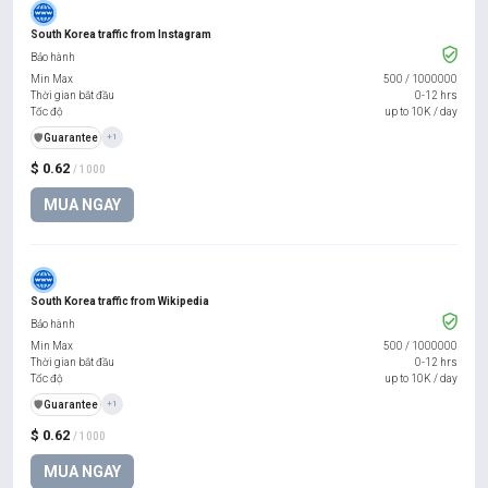
South Korea traffic from Instagram
Bảo hành
Min Max
500
/
1000000
Thời gian bắt đầu
0-12 hrs
Tốc độ
up to 10K / day
️🛡️
Guarantee
+1
$ 0.62
/ 1000
MUA NGAY
South Korea traffic from Wikipedia
Bảo hành
Min Max
500
/
1000000
Thời gian bắt đầu
0-12 hrs
Tốc độ
up to 10K / day
️🛡️
Guarantee
+1
$ 0.62
/ 1000
MUA NGAY