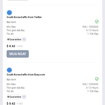
South Korea traffic from Twitter
Bảo hành
Min Max
500
/
1000000
Thời gian bắt đầu
0-12 Hours
Tốc độ
1-10K/Day
️🛡️
Guarantee
+1
$ 0.62
/ 1000
MUA NGAY
South Korea traffic from Ebay.com
Bảo hành
Min Max
500
/
1000000
Thời gian bắt đầu
0-12 Hours
Tốc độ
1-10K/Day
️🛡️
Guarantee
+1
$ 0.62
/ 1000