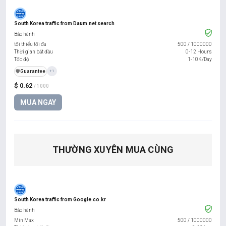
South Korea traffic from Daum.net search
Bảo hành
tối thiểu tối đa
500
/
1000000
Thời gian bắt đầu
0-12 Hours
Tốc độ
1-10K/Day
️🛡️
Guarantee
+1
$ 0.62
/ 1000
MUA NGAY
THƯỜNG XUYÊN MUA CÙNG
South Korea traffic from Google.co.kr
Bảo hành
Min Max
500
/
1000000