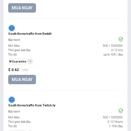
MUA NGAY
South Korea traffic from Reddit
Bảo hành
Min Max
500
/
1000000
Thời gian bắt đầu
0-12 hrs
Tốc độ
up to 10K / day
️🛡️
Guarantee
+1
$ 0.62
/ 1000
MUA NGAY
South Korea traffic from Twitch.tv
Bảo hành
Min Max
500
/
1000000
Thời gian bắt đầu
0-12 Hours
Tốc độ
1-10K/Day