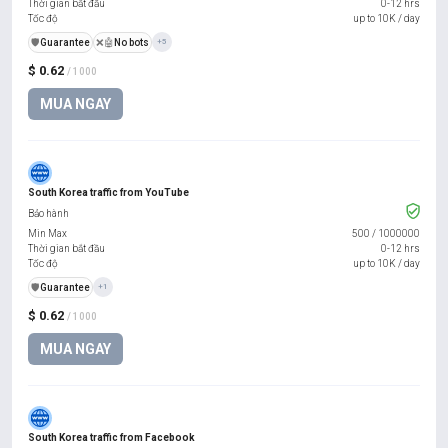
Thời gian bắt đầu
0-12 hrs
Tốc độ
up to 10K / day
️🛡️
Guarantee
❌🤖
No bots
+5
$ 0.62
/ 1000
MUA NGAY
South Korea traffic from YouTube
Bảo hành
Min Max
500
/
1000000
Thời gian bắt đầu
0-12 hrs
Tốc độ
up to 10K / day
️🛡️
Guarantee
+1
$ 0.62
/ 1000
MUA NGAY
South Korea traffic from Facebook