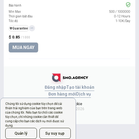
Bảo hành
Min Max
500
/
1000000
Thời gian bắt đầu
0-12 Hours
Tốc độ
1-10K/Day
️🛡️
Guarantee
+1
$ 0.85
/ 1000
MUA NGAY
Đăng nhập
Tạo tài khoản
Đơn hàng mới
Dịch vụ
Quản lý cookie
Chúng tôi sử dụng cookie tùy chọn để cải
thiện trải nghiệm của bạn trên trang web
Copyright © 2026
của chúng tôi. Nếu bạn từ chối các cookie
tùy chọn, chỉ những cookie cần thiết để
cung cấp cho bạn các dịch vụ mới được sử
dụng.
Quản lý
Sự suy sụp