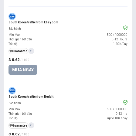
South Korea traffic from Ebay.com
Bảo hành
Min Max
500
/
1000000
Thời gian bắt đầu
0-12 Hours
Tốc độ
1-10K/Day
️🛡️
Guarantee
+1
$ 0.62
/ 1000
MUA NGAY
South Korea traffic from Reddit
Bảo hành
Min Max
500
/
1000000
Thời gian bắt đầu
0-12 hrs
Tốc độ
up to 10K / day
️🛡️
Guarantee
+1
$ 0.62
/ 1000