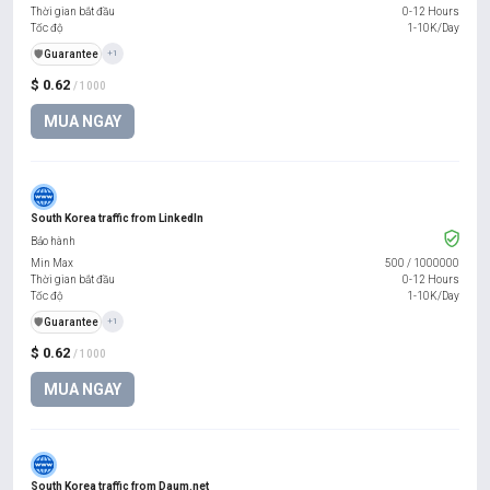
Thời gian bắt đầu
0-12 Hours
Tốc độ
1-10K/Day
️🛡️
Guarantee
+1
$ 0.62
/ 1000
MUA NGAY
South Korea traffic from LinkedIn
Bảo hành
Min Max
500
/
1000000
Thời gian bắt đầu
0-12 Hours
Tốc độ
1-10K/Day
️🛡️
Guarantee
+1
$ 0.62
/ 1000
MUA NGAY
South Korea traffic from Daum.net