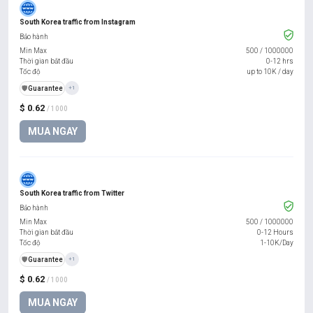
South Korea traffic from Instagram
Bảo hành
Min Max
500
/
1000000
Thời gian bắt đầu
0-12 hrs
Tốc độ
up to 10K / day
️🛡️
Guarantee
+1
$ 0.62
/ 1000
MUA NGAY
South Korea traffic from Twitter
Bảo hành
Min Max
500
/
1000000
Thời gian bắt đầu
0-12 Hours
Tốc độ
1-10K/Day
️🛡️
Guarantee
+1
$ 0.62
/ 1000
MUA NGAY