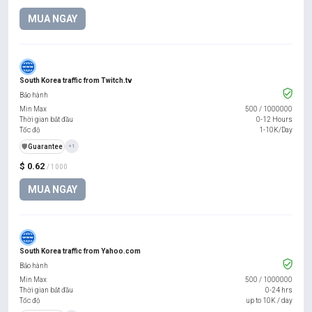
MUA NGAY
South Korea traffic from Twitch.tv
Bảo hành
Min Max
500
/
1000000
Thời gian bắt đầu
0-12 Hours
Tốc độ
1-10K/Day
️🛡️
Guarantee
+1
$ 0.62
/ 1000
MUA NGAY
South Korea traffic from Yahoo.com
Bảo hành
Min Max
500
/
1000000
Thời gian bắt đầu
0-24 hrs
Tốc độ
up to 10K / day