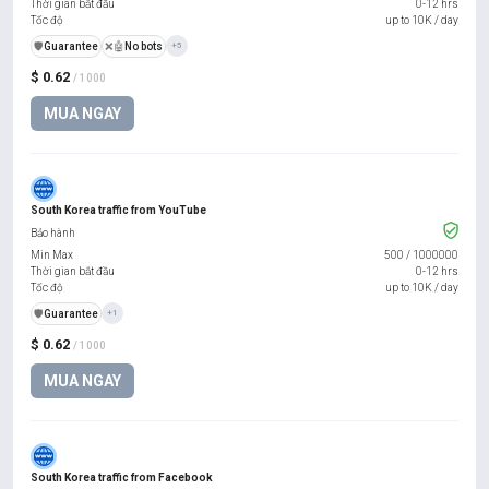
Thời gian bắt đầu
0-12 hrs
Tốc độ
up to 10K / day
️🛡️
Guarantee
❌🤖
No bots
+5
$ 0.62
/ 1000
MUA NGAY
South Korea traffic from YouTube
Bảo hành
Min Max
500
/
1000000
Thời gian bắt đầu
0-12 hrs
Tốc độ
up to 10K / day
️🛡️
Guarantee
+1
$ 0.62
/ 1000
MUA NGAY
South Korea traffic from Facebook