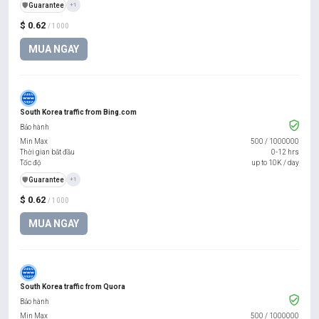
️🛡️
Guarantee
+1
$ 0.62
/ 1000
MUA NGAY
South Korea traffic from Bing.com
Bảo hành
Min Max
500
/
1000000
Thời gian bắt đầu
0-12 hrs
Tốc độ
up to 10K / day
️🛡️
Guarantee
+1
$ 0.62
/ 1000
MUA NGAY
South Korea traffic from Quora
Bảo hành
Min Max
500
/
1000000