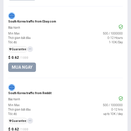
South Korea traffic from Ebay.com
Bảo hành
Min Max
500
/
1000000
Thời gian bắt đầu
0-12 Hours
Tốc độ
1-10K/Day
️🛡️
Guarantee
+1
$ 0.62
/ 1000
MUA NGAY
South Korea traffic from Reddit
Bảo hành
Min Max
500
/
1000000
Thời gian bắt đầu
0-12 hrs
Tốc độ
up to 10K / day
️🛡️
Guarantee
+1
$ 0.62
/ 1000