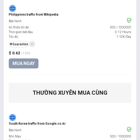
Philippines traffic from Wikipedia
Bảo hành
tối thiểu tối đa
500
/
1000000
Thời gian bắt đầu
0-12 Hours
Tốc độ
1-10K/Day
️🛡️
Guarantee
+1
$ 0.62
/ 1000
MUA NGAY
THƯỜNG XUYÊN MUA CÙNG
South Korea traffic from Google.co.kr
Bảo hành
Min Max
500
/
1000000