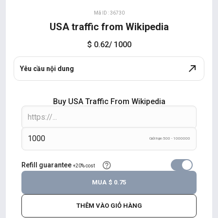
Mã ID : 36730
USA traffic from Wikipedia
$ 0.62
/ 1000
Yêu cầu nội dung
Buy USA Traffic From Wikipedia
Giới hạn 500 - 1000000
Refill guarantee
+20% cost
MUA
$ 0.75
THÊM VÀO GIỎ HÀNG