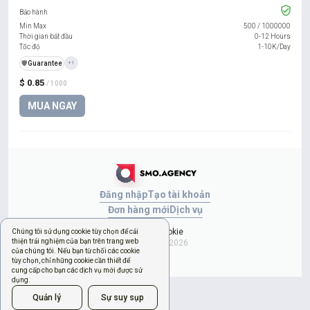
Bảo hành
Min Max
500
/
1000000
Thời gian bắt đầu
0-12 Hours
Tốc độ
1-10K/Day
️🛡️
Guarantee
+1
$ 0.85
/ 1000
MUA NGAY
Đăng nhập
Tạo tài khoản
Đơn hàng mới
Dịch vụ
Quản lý cookie
Chúng tôi sử dụng cookie tùy chọn để cải
thiện trải nghiệm của bạn trên trang web
Copyright © 2026
của chúng tôi. Nếu bạn từ chối các cookie
tùy chọn, chỉ những cookie cần thiết để
cung cấp cho bạn các dịch vụ mới được sử
dụng.
Quản lý
Sự suy sụp