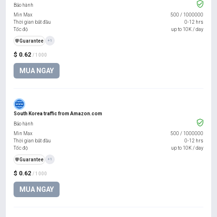
Bảo hành
Min Max
500
/
1000000
Thời gian bắt đầu
0-12 hrs
Tốc độ
up to 10K / day
️🛡️
Guarantee
+1
$ 0.62
/ 1000
MUA NGAY
South Korea traffic from Amazon.com
Bảo hành
Min Max
500
/
1000000
Thời gian bắt đầu
0-12 hrs
Tốc độ
up to 10K / day
️🛡️
Guarantee
+1
$ 0.62
/ 1000
MUA NGAY