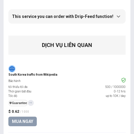
This service you can order with Drip-Feed function!
DỊCH VỤ LIÊN QUAN
South Korea traffic from Wikipedia
Bảo hành
tối thiểu tối đa
500
/
1000000
Thời gian bắt đầu
0-12 hrs
Tốc độ
up to 10K / day
️🛡️
Guarantee
+1
$ 0.62
/ 1000
MUA NGAY