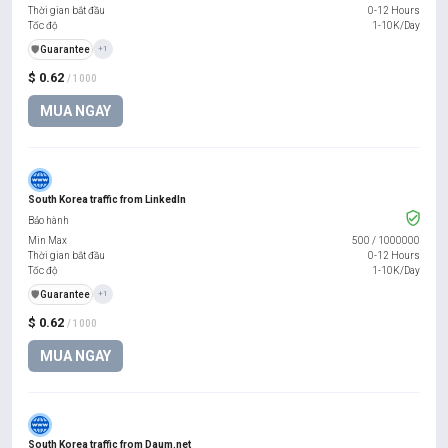
Thời gian bắt đầu
0-12 Hours
Tốc độ
1-10K/Day
️🛡️
Guarantee
+1
$ 0.62
/ 1000
MUA NGAY
South Korea traffic from LinkedIn
Bảo hành
Min Max
500
/
1000000
Thời gian bắt đầu
0-12 Hours
Tốc độ
1-10K/Day
️🛡️
Guarantee
+1
$ 0.62
/ 1000
MUA NGAY
South Korea traffic from Daum.net