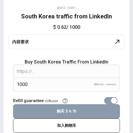
服务ID: 36481
South Korea traffic from LinkedIn
$ 0.62
/ 1000
内容要求
Buy South Korea Traffic From LinkedIn
限制 500 - 1000000
Refill guarantee
+20% cost
购买
$ 0.75
加入购物车