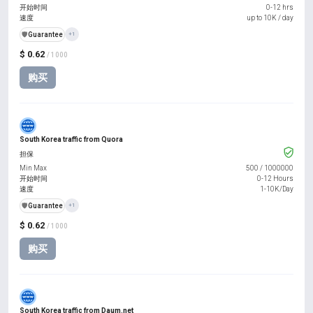
开始时间
0-12 hrs
速度
up to 10K / day
️🛡️
Guarantee
+1
$ 0.62
/ 1000
购买
South Korea traffic from Quora
担保
Min Max
500
/
1000000
开始时间
0-12 Hours
速度
1-10K/Day
️🛡️
Guarantee
+1
$ 0.62
/ 1000
购买
South Korea traffic from Daum.net