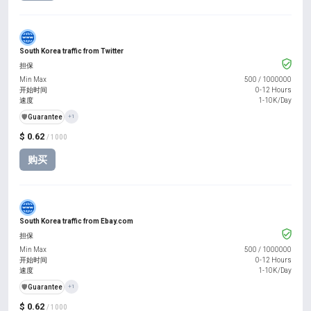
South Korea traffic from Twitter
担保
Min Max
500
/
1000000
开始时间
0-12 Hours
速度
1-10K/Day
️🛡️
Guarantee
+1
$ 0.62
/ 1000
购买
South Korea traffic from Ebay.com
担保
Min Max
500
/
1000000
开始时间
0-12 Hours
速度
1-10K/Day
️🛡️
Guarantee
+1
$ 0.62
/ 1000