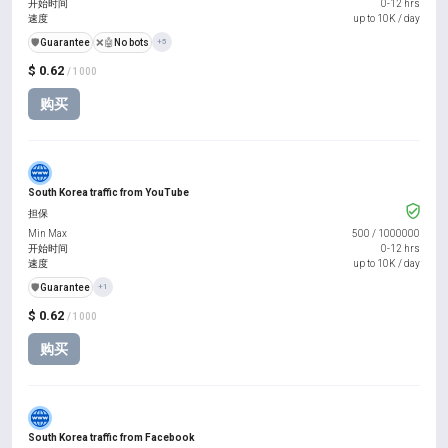
开始时间
0-12 hrs
速度
up to 10K / day
️🛡️
Guarantee
❌🤖
No bots
+5
$ 0.62
/ 1000
购买
South Korea traffic from YouTube
担保
Min Max
500
/
1000000
开始时间
0-12 hrs
速度
up to 10K / day
️🛡️
Guarantee
+1
$ 0.62
/ 1000
购买
South Korea traffic from Facebook