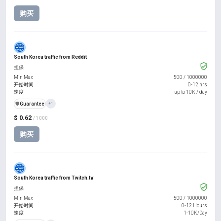
购买
South Korea traffic from Reddit
担保
Min Max
500
/
1000000
开始时间
0-12 hrs
速度
up to 10K / day
️🛡️
Guarantee
+1
$ 0.62
/ 1000
购买
South Korea traffic from Twitch.tv
担保
Min Max
500
/
1000000
开始时间
0-12 Hours
速度
1-10K/Day