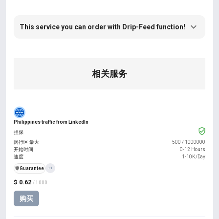
This service you can order with Drip-Feed function!
相关服务
Philippines traffic from LinkedIn
担保
闵行区 最大
500
/
1000000
开始时间
0-12 Hours
速度
1-10K/Day
️🛡️
Guarantee
+1
$ 0.62
/ 1000
购买