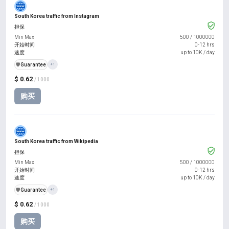
South Korea traffic from Instagram
担保
Min Max
500
/
1000000
开始时间
0-12 hrs
速度
up to 10K / day
️🛡️
Guarantee
+1
$ 0.62
/ 1000
购买
South Korea traffic from Wikipedia
担保
Min Max
500
/
1000000
开始时间
0-12 hrs
速度
up to 10K / day
️🛡️
Guarantee
+1
$ 0.62
/ 1000
购买