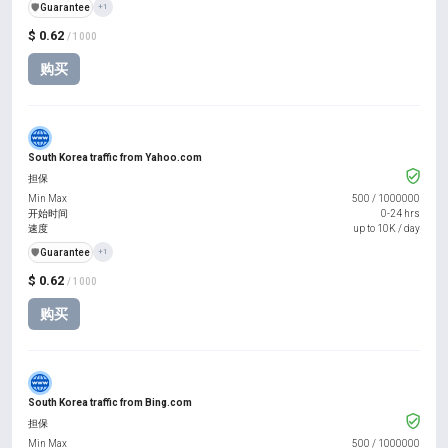
️🛡️
Guarantee
+1
$ 0.62
/ 1000
购买
South Korea traffic from Yahoo.com
担保
Min Max
500
/
1000000
开始时间
0-24 hrs
速度
up to 10K / day
️🛡️
Guarantee
+1
$ 0.62
/ 1000
购买
South Korea traffic from Bing.com
担保
Min Max
500
/
1000000