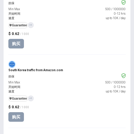
担保
Min Max
500
/
1000000
开始时间
0-12 hrs
速度
up to 10K / day
️🛡️
Guarantee
+1
$ 0.62
/ 1000
购买
South Korea traffic from Amazon.com
担保
Min Max
500
/
1000000
开始时间
0-12 hrs
速度
up to 10K / day
️🛡️
Guarantee
+1
$ 0.62
/ 1000
购买