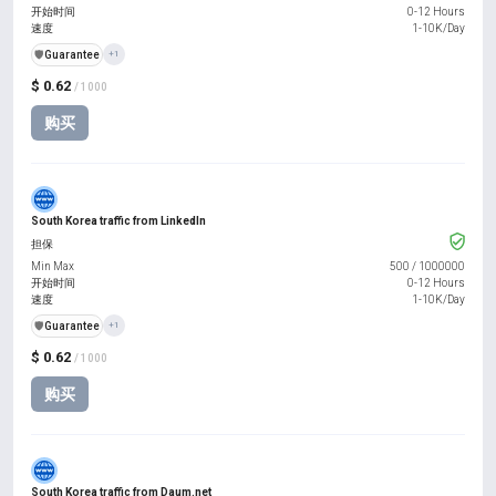
开始时间
0-12 Hours
速度
1-10K/Day
️🛡️
Guarantee
+1
$ 0.62
/ 1000
购买
South Korea traffic from LinkedIn
担保
Min Max
500
/
1000000
开始时间
0-12 Hours
速度
1-10K/Day
️🛡️
Guarantee
+1
$ 0.62
/ 1000
购买
South Korea traffic from Daum.net