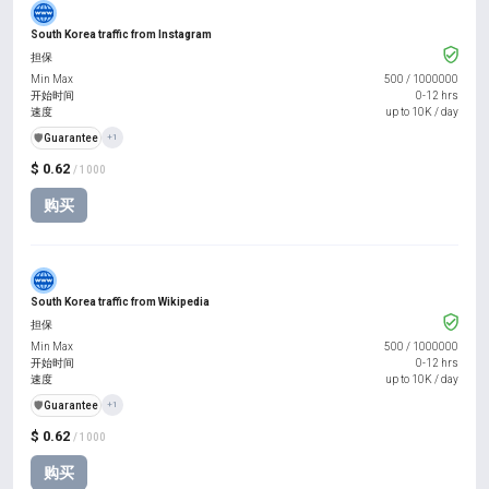
South Korea traffic from Instagram
担保
Min Max
500
/
1000000
开始时间
0-12 hrs
速度
up to 10K / day
️🛡️
Guarantee
+1
$ 0.62
/ 1000
购买
South Korea traffic from Wikipedia
担保
Min Max
500
/
1000000
开始时间
0-12 hrs
速度
up to 10K / day
️🛡️
Guarantee
+1
$ 0.62
/ 1000
购买