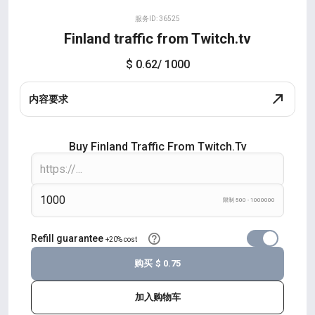
服务ID: 36525
Finland traffic from Twitch.tv
$ 0.62
/ 1000
内容要求
Buy Finland Traffic From Twitch.tv
限制 500 - 1000000
Refill guarantee
+20% cost
购买
$ 0.75
加入购物车