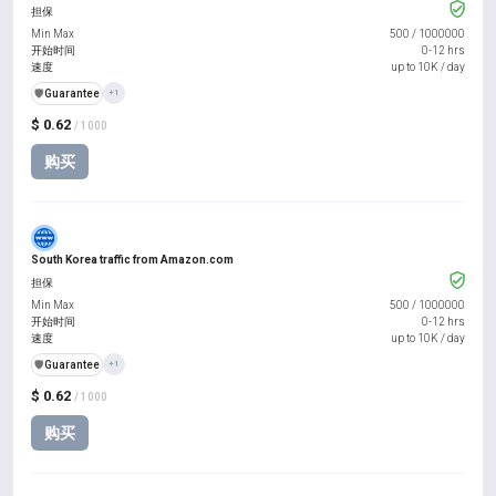
担保
Min Max
500
/
1000000
开始时间
0-12 hrs
速度
up to 10K / day
️🛡️
Guarantee
+1
$ 0.62
/ 1000
购买
South Korea traffic from Amazon.com
担保
Min Max
500
/
1000000
开始时间
0-12 hrs
速度
up to 10K / day
️🛡️
Guarantee
+1
$ 0.62
/ 1000
购买