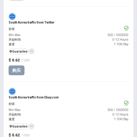
South Korea traffic from Twitter
担保
Min Max
500
/
1000000
开始时间
0-12 Hours
速度
1-10K/Day
️🛡️
Guarantee
+1
$ 0.62
/ 1000
购买
South Korea traffic from Ebay.com
担保
Min Max
500
/
1000000
开始时间
0-12 Hours
速度
1-10K/Day
️🛡️
Guarantee
+1
$ 0.62
/ 1000