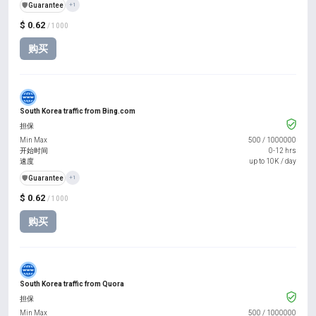
️🛡️
Guarantee
+1
$ 0.62
/ 1000
购买
South Korea traffic from Bing.com
担保
Min Max
500
/
1000000
开始时间
0-12 hrs
速度
up to 10K / day
️🛡️
Guarantee
+1
$ 0.62
/ 1000
购买
South Korea traffic from Quora
担保
Min Max
500
/
1000000