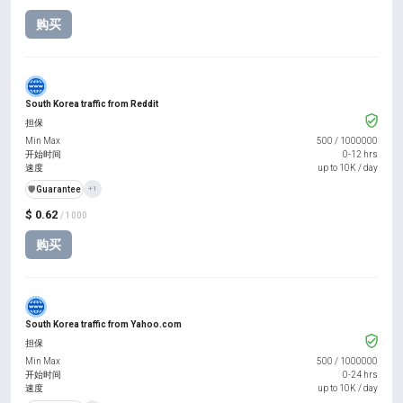
购买
South Korea traffic from Reddit
担保
Min Max
500
/
1000000
开始时间
0-12 hrs
速度
up to 10K / day
️🛡️
Guarantee
+1
$ 0.62
/ 1000
购买
South Korea traffic from Yahoo.com
担保
Min Max
500
/
1000000
开始时间
0-24 hrs
速度
up to 10K / day