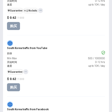
开始时间
0-12 hrs
速度
up to 10K / day
️🛡️
Guarantee
❌🤖
No bots
+5
$ 0.62
/ 1000
购买
South Korea traffic from YouTube
担保
Min Max
500
/
1000000
开始时间
0-12 hrs
速度
up to 10K / day
️🛡️
Guarantee
+1
$ 0.62
/ 1000
购买
South Korea traffic from Facebook