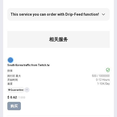
This service you can order with Drip-Feed function!
相关服务
South Korea traffic from Twitch.tv
担保
闵行区 最大
500
/
1000000
开始时间
0-12 Hours
速度
1-10K/Day
️🛡️
Guarantee
+1
$ 0.62
/ 1000
购买