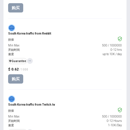
购买
South Korea traffic from Reddit
担保
Min Max
500
/
1000000
开始时间
0-12 hrs
速度
up to 10K / day
️🛡️
Guarantee
+1
$ 0.62
/ 1000
购买
South Korea traffic from Twitch.tv
担保
Min Max
500
/
1000000
开始时间
0-12 Hours
速度
1-10K/Day