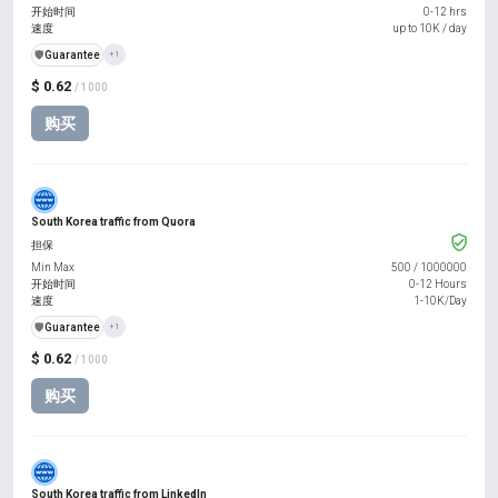
开始时间
0-12 hrs
速度
up to 10K / day
️🛡️
Guarantee
+1
$ 0.62
/ 1000
购买
South Korea traffic from Quora
担保
Min Max
500
/
1000000
开始时间
0-12 Hours
速度
1-10K/Day
️🛡️
Guarantee
+1
$ 0.62
/ 1000
购买
South Korea traffic from LinkedIn