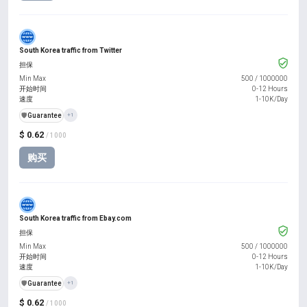
South Korea traffic from Twitter
担保
Min Max
500
/
1000000
开始时间
0-12 Hours
速度
1-10K/Day
️🛡️
Guarantee
+1
$ 0.62
/ 1000
购买
South Korea traffic from Ebay.com
担保
Min Max
500
/
1000000
开始时间
0-12 Hours
速度
1-10K/Day
️🛡️
Guarantee
+1
$ 0.62
/ 1000