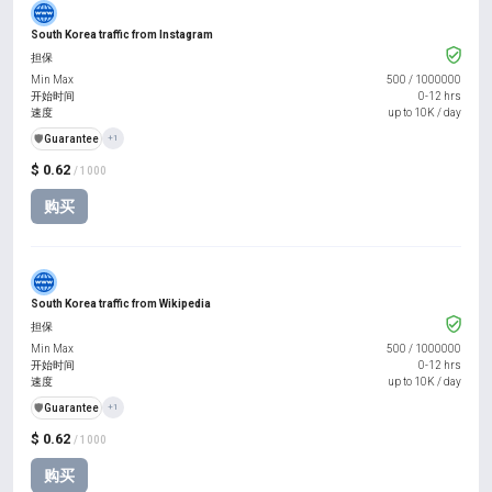
South Korea traffic from Instagram
担保
Min Max
500
/
1000000
开始时间
0-12 hrs
速度
up to 10K / day
️🛡️
Guarantee
+1
$ 0.62
/ 1000
购买
South Korea traffic from Wikipedia
担保
Min Max
500
/
1000000
开始时间
0-12 hrs
速度
up to 10K / day
️🛡️
Guarantee
+1
$ 0.62
/ 1000
购买