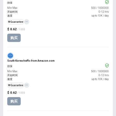
担保
Min Max
500
/
1000000
开始时间
0-12 hrs
速度
up to 10K / day
️🛡️
Guarantee
+1
$ 0.62
/ 1000
购买
South Korea traffic from Amazon.com
担保
Min Max
500
/
1000000
开始时间
0-12 hrs
速度
up to 10K / day
️🛡️
Guarantee
+1
$ 0.62
/ 1000
购买