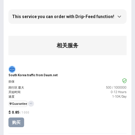
This service you can order with Drip-Feed function!
相关服务
South Korea traffic from Daum.net
担保
闵行区 最大
500
/
1000000
开始时间
0-12 Hours
速度
1-10K/Day
️🛡️
Guarantee
+1
$ 0.85
/ 1000
购买