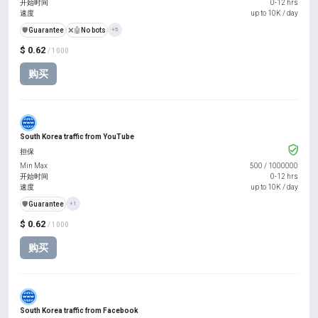
开始时间
0-12 hrs
速度
up to 10K / day
️🛡️
Guarantee
❌🤖
No bots
+5
$ 0.62
/ 1000
购买
South Korea traffic from YouTube
担保
Min Max
500
/
1000000
开始时间
0-12 hrs
速度
up to 10K / day
️🛡️
Guarantee
+1
$ 0.62
/ 1000
购买
South Korea traffic from Facebook