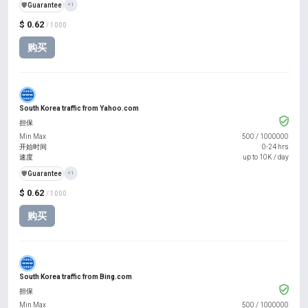
️🛡️
Guarantee
+1
$ 0.62
/ 1000
购买
South Korea traffic from Yahoo.com
担保
Min Max
500
/
1000000
开始时间
0-24 hrs
速度
up to 10K / day
️🛡️
Guarantee
+1
$ 0.62
/ 1000
购买
South Korea traffic from Bing.com
担保
Min Max
500
/
1000000