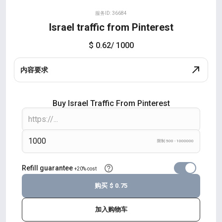
服务ID: 36684
Israel traffic from Pinterest
$ 0.62
/ 1000
内容要求
Buy Israel Traffic From Pinterest
限制 500 - 1000000
Refill guarantee
+20% cost
购买
$ 0.75
加入购物车