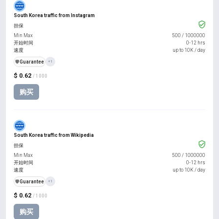
South Korea traffic from Instagram
担保
Min Max
500
/
1000000
开始时间
0-12 hrs
速度
up to 10K / day
️🛡️
Guarantee
+1
$ 0.62
/ 1000
购买
South Korea traffic from Wikipedia
担保
Min Max
500
/
1000000
开始时间
0-12 hrs
速度
up to 10K / day
️🛡️
Guarantee
+1
$ 0.62
/ 1000
购买