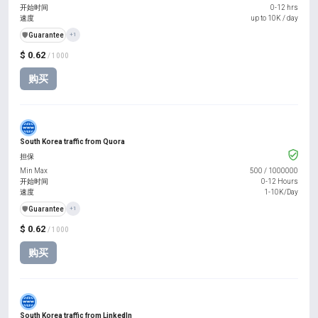
开始时间
0-12 hrs
速度
up to 10K / day
️🛡️
Guarantee
+1
$ 0.62
/ 1000
购买
South Korea traffic from Quora
担保
Min Max
500
/
1000000
开始时间
0-12 Hours
速度
1-10K/Day
️🛡️
Guarantee
+1
$ 0.62
/ 1000
购买
South Korea traffic from LinkedIn