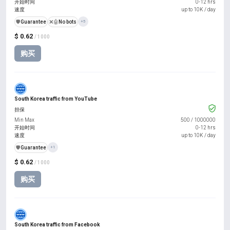
开始时间
0-12 hrs
速度
up to 10K / day
️🛡️
Guarantee
❌🤖
No bots
+5
$ 0.62
/ 1000
购买
South Korea traffic from YouTube
担保
Min Max
500
/
1000000
开始时间
0-12 hrs
速度
up to 10K / day
️🛡️
Guarantee
+1
$ 0.62
/ 1000
购买
South Korea traffic from Facebook