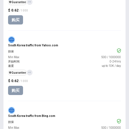
️🛡️
Guarantee
+1
$ 0.62
/ 1000
购买
South Korea traffic from Yahoo.com
担保
Min Max
500
/
1000000
开始时间
0-24 hrs
速度
up to 10K / day
️🛡️
Guarantee
+1
$ 0.62
/ 1000
购买
South Korea traffic from Bing.com
担保
Min Max
500
/
1000000