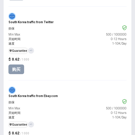
South Korea traffic from Twitter
担保
Min Max
500
/
1000000
开始时间
0-12 Hours
速度
1-10K/Day
️🛡️
Guarantee
+1
$ 0.62
/ 1000
购买
South Korea traffic from Ebay.com
担保
Min Max
500
/
1000000
开始时间
0-12 Hours
速度
1-10K/Day
️🛡️
Guarantee
+1
$ 0.62
/ 1000