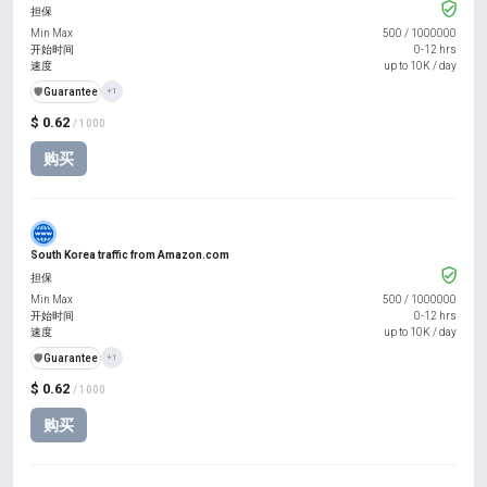
担保
Min Max
500
/
1000000
开始时间
0-12 hrs
速度
up to 10K / day
️🛡️
Guarantee
+1
$ 0.62
/ 1000
购买
South Korea traffic from Amazon.com
担保
Min Max
500
/
1000000
开始时间
0-12 hrs
速度
up to 10K / day
️🛡️
Guarantee
+1
$ 0.62
/ 1000
购买