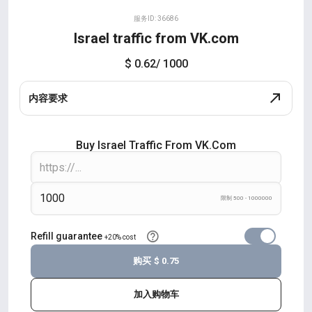
服务ID: 36686
Israel traffic from VK.com
$ 0.62
/ 1000
内容要求
Buy Israel Traffic From VK.com
限制 500 - 1000000
Refill guarantee
+20% cost
购买
$ 0.75
加入购物车