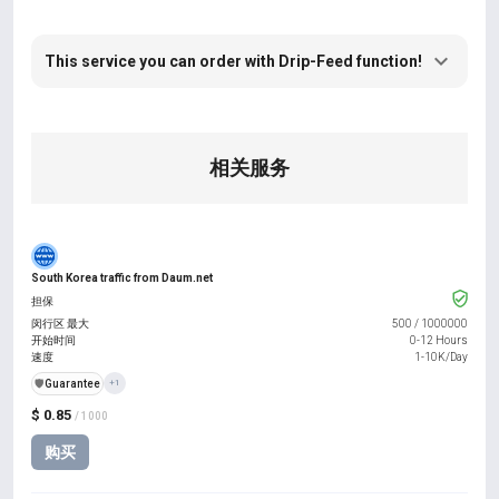
This service you can order with Drip-Feed function!
相关服务
South Korea traffic from Daum.net
担保
闵行区 最大
500
/
1000000
开始时间
0-12 Hours
速度
1-10K/Day
️🛡️
Guarantee
+1
$ 0.85
/ 1000
购买