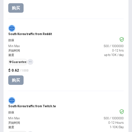
购买
South Korea traffic from Reddit
担保
Min Max
500
/
1000000
开始时间
0-12 hrs
速度
up to 10K / day
️🛡️
Guarantee
+1
$ 0.62
/ 1000
购买
South Korea traffic from Twitch.tv
担保
Min Max
500
/
1000000
开始时间
0-12 Hours
速度
1-10K/Day