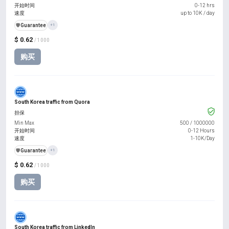
开始时间
0-12 hrs
速度
up to 10K / day
️🛡️
Guarantee
+1
$ 0.62
/ 1000
购买
South Korea traffic from Quora
担保
Min Max
500
/
1000000
开始时间
0-12 Hours
速度
1-10K/Day
️🛡️
Guarantee
+1
$ 0.62
/ 1000
购买
South Korea traffic from LinkedIn