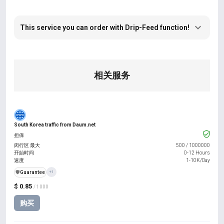
This service you can order with Drip-Feed function!
相关服务
South Korea traffic from Daum.net
担保
闵行区 最大
500
/
1000000
开始时间
0-12 Hours
速度
1-10K/Day
️🛡️
Guarantee
+1
$ 0.85
/ 1000
购买