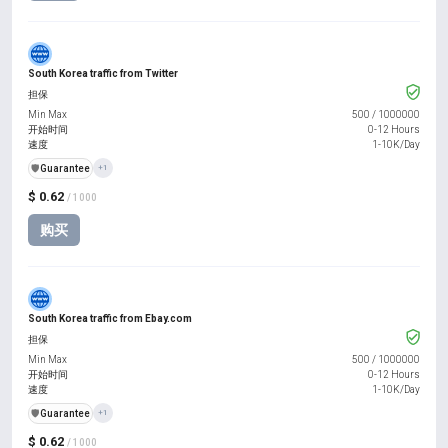
South Korea traffic from Twitter
担保
Min Max
500
/
1000000
开始时间
0-12 Hours
速度
1-10K/Day
️🛡️
Guarantee
+1
$ 0.62
/ 1000
购买
South Korea traffic from Ebay.com
担保
Min Max
500
/
1000000
开始时间
0-12 Hours
速度
1-10K/Day
️🛡️
Guarantee
+1
$ 0.62
/ 1000