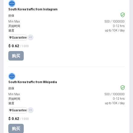
South Korea traffic from Instagram
担保
Min Max
500
/
1000000
开始时间
0-12 hrs
速度
up to 10K / day
️🛡️
Guarantee
+1
$ 0.62
/ 1000
购买
South Korea traffic from Wikipedia
担保
Min Max
500
/
1000000
开始时间
0-12 hrs
速度
up to 10K / day
️🛡️
Guarantee
+1
$ 0.62
/ 1000
购买