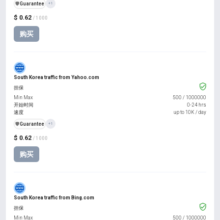
️🛡️
Guarantee
+1
$ 0.62
/ 1000
购买
South Korea traffic from Yahoo.com
担保
Min Max
500
/
1000000
开始时间
0-24 hrs
速度
up to 10K / day
️🛡️
Guarantee
+1
$ 0.62
/ 1000
购买
South Korea traffic from Bing.com
担保
Min Max
500
/
1000000