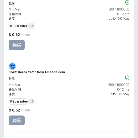
担保
Min Max
500
/
1000000
开始时间
0-12 hrs
速度
up to 10K / day
️🛡️
Guarantee
+1
$ 0.62
/ 1000
购买
South Korea traffic from Amazon.com
担保
Min Max
500
/
1000000
开始时间
0-12 hrs
速度
up to 10K / day
️🛡️
Guarantee
+1
$ 0.62
/ 1000
购买