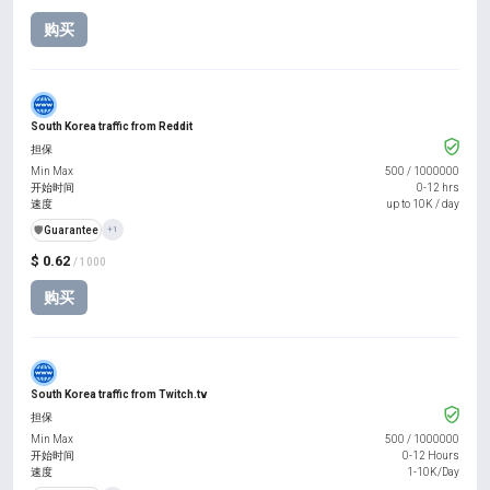
购买
South Korea traffic from Reddit
担保
Min Max
500
/
1000000
开始时间
0-12 hrs
速度
up to 10K / day
️🛡️
Guarantee
+1
$ 0.62
/ 1000
购买
South Korea traffic from Twitch.tv
担保
Min Max
500
/
1000000
开始时间
0-12 Hours
速度
1-10K/Day